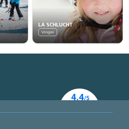
LA SCHLUCHT
Vosges
er
 actualités !