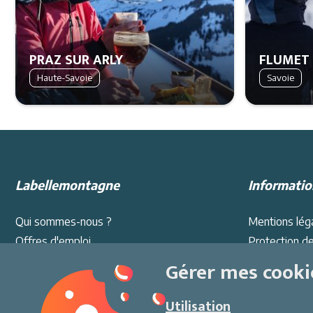
PRAZ SUR ARLY
FLUMET
Haute-Savoie
Savoie
Labellemontagne
Informatio
Qui sommes-nous ?
Mentions lég
Offres d'emploi
Protection d
Partenariat
s
Conditions Gé
Gérer mes cooki
Ambassadeurs
Sécurité au sk
Presse
Environneme
Utilisation