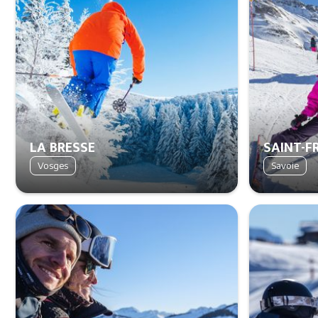
LA BRESSE
SAINT-
Vosges
Savoie