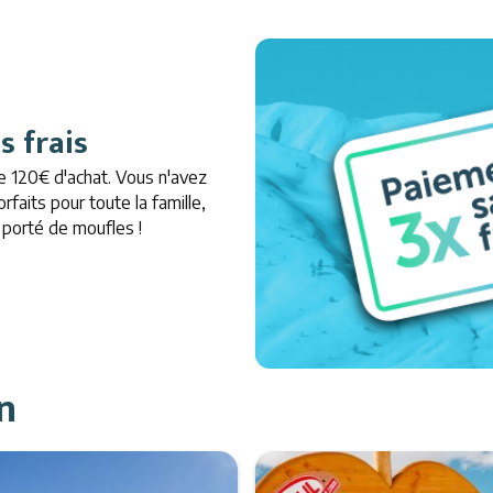
s frais
de 120€ d'achat. Vous n'avez
faits pour toute la famille,
à porté de m
o
ufles !
n