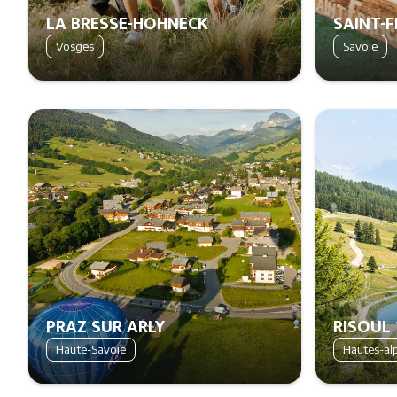
LA BRESSE-HOHNECK
SAINT-
Vosges
Savoie
PRAZ SUR ARLY
RISOUL 
Haute-Savoie
Hautes-al