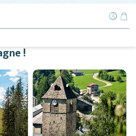
agne !