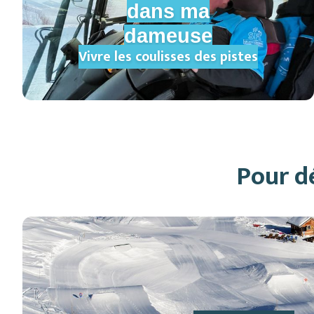
dans ma
dameuse
Vivre les coulisses des pistes
Pour dé