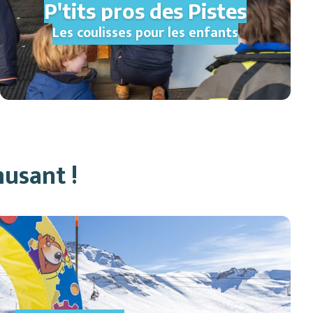
P'tits pros des Pistes
Les coulisses pour les enfants
musant !