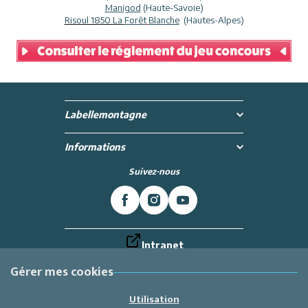
Manigod
(Haute-Savoie)
Risoul 1850 La
Forêt
Blanche
(Hautes-Alpes)
Labellemontagne
Informations
Suivez-nous
Intranet
Inscrivez-vous à la newsletter
Et recevez toutes les dernières actualités !
Gérer mes cookies
Je m'inscris
Utilisation