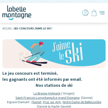
ACCUEIL
JEU CONCOURS J'AIME LE SKI !
HIVER
ETE
CSE
Le jeu concours est terminé,
CARTE BLANCHE
les gagnants ont été informés par email.
Nos stations de ski
La Bresse-Hohneck
( Vosges)
Saint-François Longchamp/Le grand Domaine
(Savoie)
Espace Diamant :
Flumet
,
Praz sur Arly
,
Notre Dame de Bellecombe
(Savoie & Haute-Savoie)