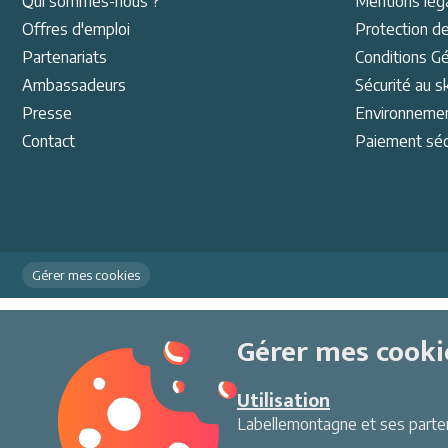
Qui sommes-nous ?
Mentions lég
Offres d'emploi
Protection d
Partenariat
s
Conditions Gé
Ambassadeurs
Sécurité au sk
Presse
Environneme
Contact
Paiement séc
Gérer mes cookies
Gérer mes cooki
Utilisation
Labellemontagne et ses partena